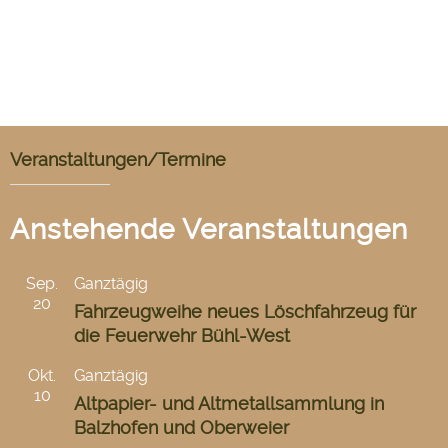
Veranstaltungen/Termine
Anstehende Veranstaltungen
Sep.
Ganztägig
20
Fahrzeugweihe neues Löschfahrzeug für
die Feuerwehr Bühl-West
Okt.
Ganztägig
10
Altpapier- und Altmetallsammlung in
Balzhofen und Oberweier