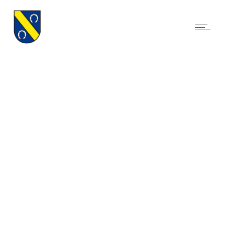
GEMEINDE BALZHOFEN
MITTEN IN DER NATUR ZWISCHEN
SCHWARZWALD UND RHEIN