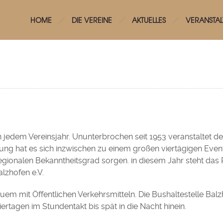
HOME
DIE VEREINE
AKTUELLES
VERANSTA
in jedem Vereinsjahr. Ununterbrochen seit 1953 veranstaltet 
tung hat es sich inzwischen zu einem großen viertägigen Event
ionalen Bekanntheitsgrad sorgen. in diesem Jahr steht das 
lzhofen e.V.
em mit Öffentlichen Verkehrsmitteln. Die Bushaltestelle Balzh
ertagen im Stundentakt bis spät in die Nacht hinein.