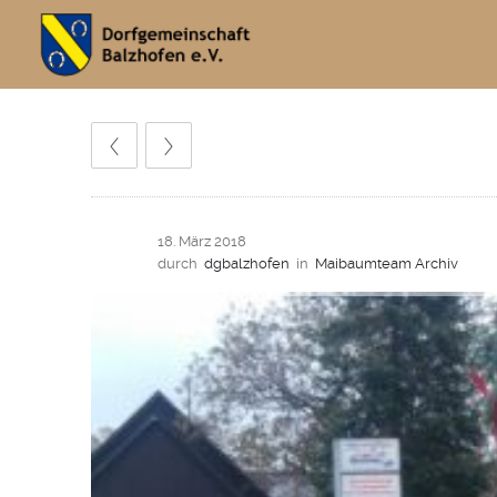
18. März 2018
durch
dgbalzhofen
in
Maibaumteam Archiv