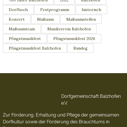
700 Jahre Balzhofen
2022
Balzhofen
Dorfhoch
Festprogramm
historisch
Konzert
Maibaum
Maibaumstellen
Maibaumteam
Musikverein Balzhofen
Pfingstmusikfest
Pfingstmusikfest 2026
Pfingstmusikfest Balzhofen
Rundeg
Dorfgemeinschaft Balzhofen
e.V.
Zur Förderung, Erhaltung und Pflege der gemeinsamen
Dorfkultur sowie der Förderung des Brauchtums in