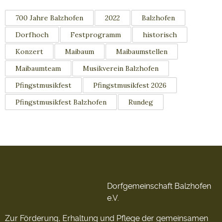
700 Jahre Balzhofen
2022
Balzhofen
Dorfhoch
Festprogramm
historisch
Konzert
Maibaum
Maibaumstellen
Maibaumteam
Musikverein Balzhofen
Pfingstmusikfest
Pfingstmusikfest 2026
Pfingstmusikfest Balzhofen
Rundeg
Dorfgemeinschaft Balzhofen
e.V.
Zur Förderung, Erhaltung und Pflege der gemeinsamen